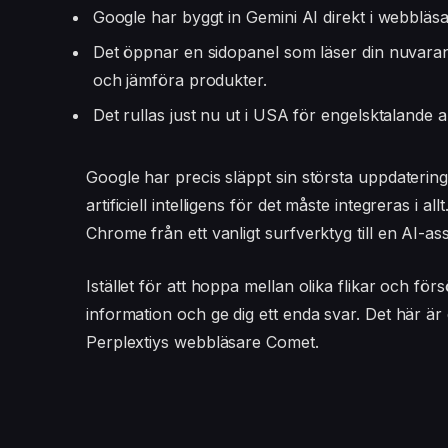
Google har byggt in Gemini AI direkt i webblä
Det öppnar en sidopanel som läser din nuvarand
och jämföra produkter.
Det rullas just nu ut i USA för engelsktaland
Google har precis släppt sin största uppdateri
artificiell intelligens för det måste integreras i 
Chrome från ett vanligt surfverktyg till en AI-ass
Istället för att hoppa mellan olika flikar och f
information och ge dig ett enda svar. Det här är
Perplextiys webbläsare Comet.