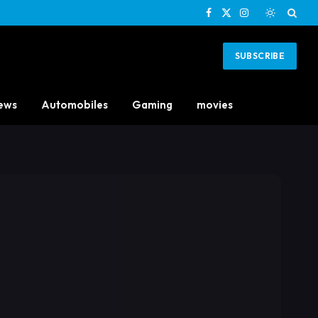
Facebook
X
Instagram
(Twitter)
SUBSCRIBE
ews
Automobiles
Gaming
movies