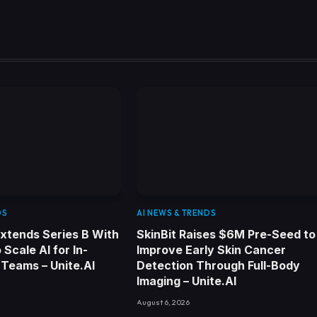
DS
AI NEWS & TRENDS
xtends Series B With
SkinBit Raises $6M Pre-Seed to
o Scale AI for In-
Improve Early Skin Cancer
Teams – Unite.AI
Detection Through Full-Body
Imaging – Unite.AI
August 6, 2026