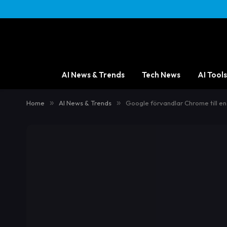
AI News & Trends
Tech News
AI Tools
Home
»
AI News & Trends
»
Google förvandlar Chrome till e