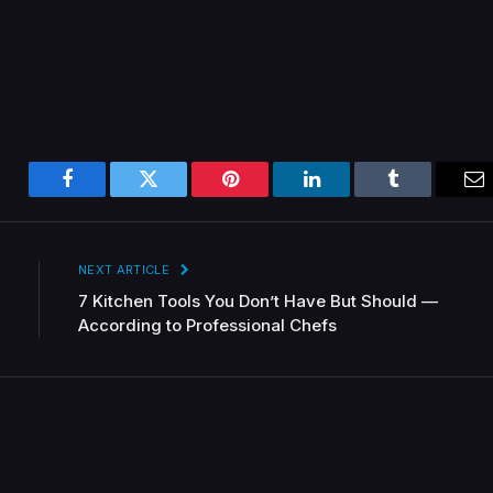
Facebook
Twitter
Pinterest
LinkedIn
Tumblr
Em
NEXT ARTICLE
7 Kitchen Tools You Don’t Have But Should —
According to Professional Chefs