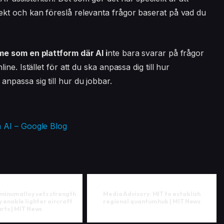
kt och kan föreslå relevanta frågor baserat på vad du
e som en plattform där AI i
nte bara svarar på frågor
e. Istället för att du ska anpassa dig till hur
passa sig till hur du jobbar.
 AI – Google Blog
minum alloy sets strength
Media Advisory: MIT to establish
 enable lighter aircraft
regional quantum hub | MIT News
rts | MIT News