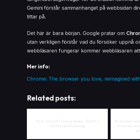
Gemini förstår sammanhanget på webbsidan dire
tittar på.
Det här är bara början. Google pratar om
Chrom
utan verkligen förstår vad du försöker uppnå onlin
webbläsaren fungerar kommer webbläsaren att an
Mer info:
Chrome: The browser you love, reimagined with
Related posts:
Your Job Isn't Going Away… But It's
Printable alu
Definitely Evolving
records, may
pa