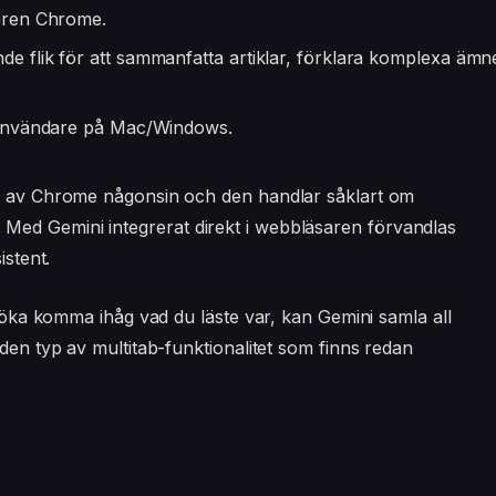
saren Chrome.
e flik för att sammanfatta artiklar, förklara komplexa ämn
e användare på Mac/Windows.
ng av Chrome någonsin och den handlar såklart om
allt. Med Gemini integrerat direkt i webbläsaren förvandlas
istent.
örsöka komma ihåg vad du läste var, kan Gemini samla all
 den typ av multitab-funktionalitet som finns redan