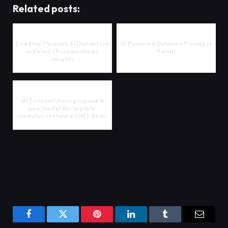
Related posts:
Leading Through AI Disruption
AI Powered Dynamic Pricing in
in Retail I Fusemachines
Retail
insights
MIT researchers propose a
new model for legible,
modular software | MIT News
Facebook
Twitter
Pinterest
LinkedIn
Tumblr
Email