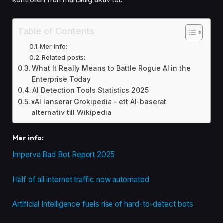
Table of Contents
Mer info:
Related posts:
What It Really Means to Battle Rogue AI in the
Enterprise Today
AI Detection Tools Statistics 2025
xAI lanserar Grokipedia – ett AI-baserat
alternativ till Wikipedia
Mer info:
Imperva Bad Bot Report 2025
Half of all internet traffic now automated
Artificial Intelligence fuels rise of hard-to-detect bots