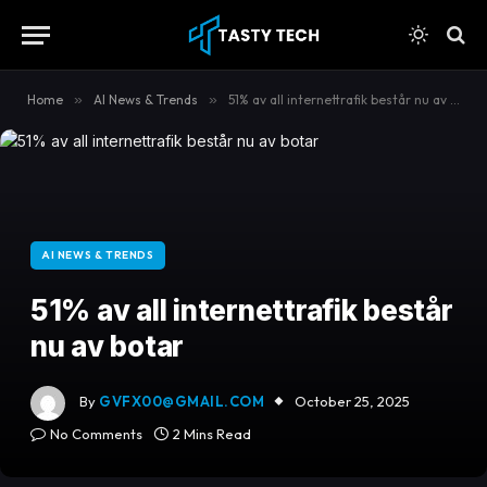
content
Home
»
AI News & Trends
»
51% av all internettrafik består nu av botar
AI NEWS & TRENDS
51% av all internettrafik består
nu av botar
By
GVFX00@GMAIL.COM
October 25, 2025
No Comments
2 Mins Read