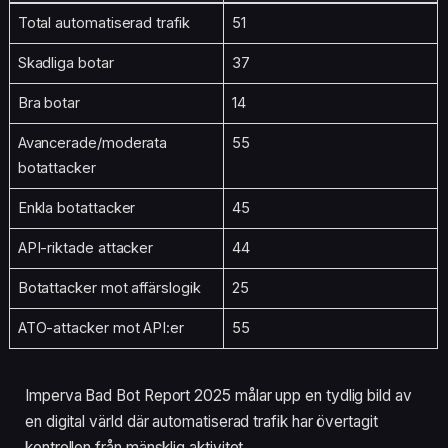
Total automatiserad trafik
51
Skadliga botar
37
Bra botar
14
Avancerade/moderata
55
botattacker
Enkla botattacker
45
API-riktade attacker
44
Botattacker mot affärslogik
25
ATO-attacker mot API:er
55
Imperva Bad Bot Report 2025 målar upp en tydlig bild av
en digital värld där automatiserad trafik har övertagit
kontrollen från mänsklig aktivitet.