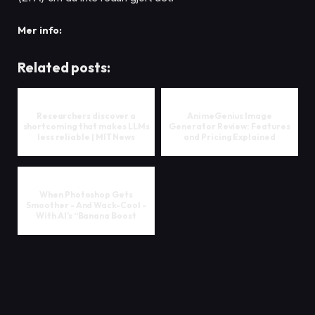
Mer info:
Related posts:
Researchers discover a
AnimeGenius Image
shortcoming that makes LLMs
Generator Review: Features
less reliable | MIT News
and Pricing Explained
When Photoshop Gets
Smoother - And Wack-Cool -
With AI’s “Banana Boost