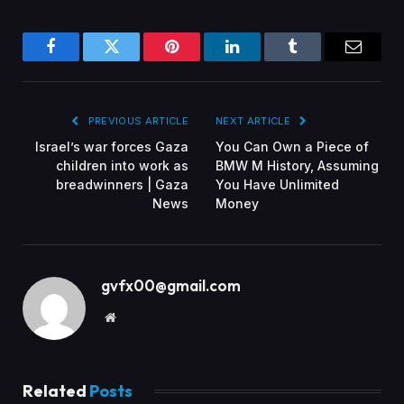
Facebook
Twitter
Pinterest
LinkedIn
Tumblr
Email
PREVIOUS ARTICLE
NEXT ARTICLE
Israel’s war forces Gaza
You Can Own a Piece of
children into work as
BMW M History, Assuming
breadwinners | Gaza
You Have Unlimited
News
Money
gvfx00@gmail.com
Website
Related
Posts