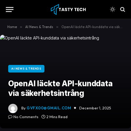
content
Home
»
AI News & Trends
»
OpenAI läckte API-kunddata via säkerhetsintrång
AI NEWS & TRENDS
OpenAI läckte API-kunddata
via säkerhetsintrång
By
GVFX00@GMAIL.COM
December 1, 2025
No Comments
2 Mins Read