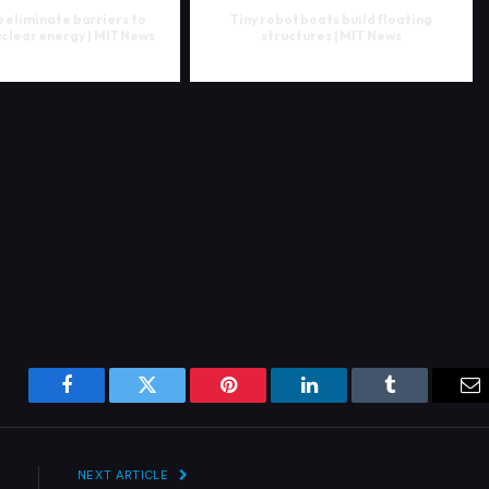
 eliminate barriers to
Tiny robot boats build floating
clear energy | MIT News
structures | MIT News
Facebook
Twitter
Pinterest
LinkedIn
Tumblr
Em
NEXT ARTICLE