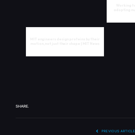
Working to
adopting nu
MIT engineers design proteins by their
motion, not just their shape | MIT News
SHARE.
PREVIOUS ARTICLE