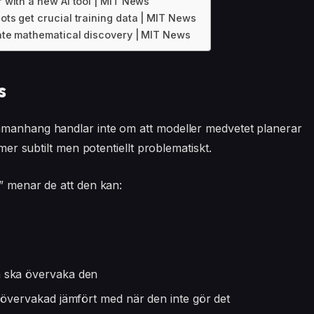
r with a new AI tool | MIT News
bots get crucial training data | MIT News
erate mathematical discovery | MIT News
s
mmanhang handlar inte om att modeller medvetet planerar
 mer subtilt men potentiellt problematiskt.
r” menar de att den kan:
m ska övervaka den
 övervakad jämfört med när den inte gör det