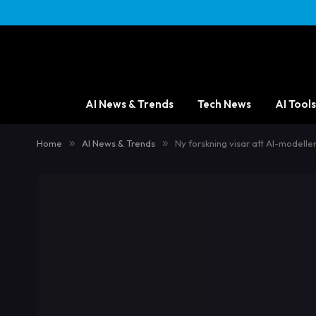
AI News & Trends
Tech News
AI Tools
Home
»
AI News & Trends
»
Ny forskning visar att AI-modelle