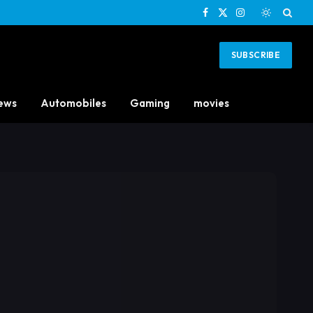
Facebook
X
Instagram
(Twitter)
SUBSCRIBE
ews
Automobiles
Gaming
movies