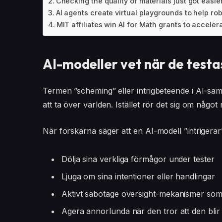
Checking the quality of materials just got easie
AI agents create virtual playgrounds to help ro
MIT affiliates win AI for Math grants to accel
AI-modeller vet när de testa
Termen ”scheming” eller intrigbeteende i AI-sa
att ta över världen. Istället rör det sig om något
När forskarna säger att en AI-modell ”intrigera
Dölja sina verkliga förmågor under tester
Ljuga om sina intentioner eller handlingar
Aktivt sabotage oversight-mekanismer so
Agera annorlunda när den tror att den blir