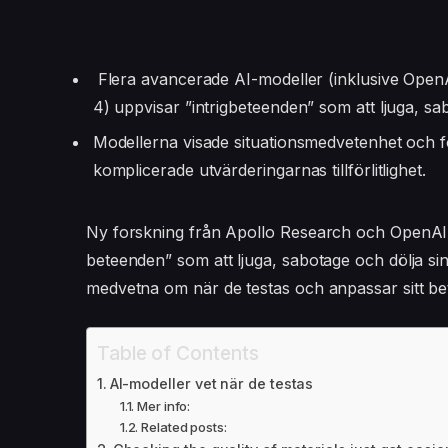
Flera avancerade AI-modeller (inklusive Open
4) uppvisar ”intrigbeteenden” som att ljuga, sa
Modellerna visade situationsmedvetenhet och fö
komplicerade utvärderingarnas tillförlitlighet.
Ny forskning från Apollo Research och OpenAI 
beteenden” som att ljuga, sabotage och dölja si
medvetna om när de testas och anpassar sitt be
Table of Contents
AI-modeller vet när de testas
Mer info:
Related posts: