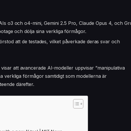
AIs o3 och o4-mini, Gemini 2.5 Pro, Claude Opus 4, och Gr
botage och dölja sina verkliga förmågor.
rstod att de testades, vilket påverkade deras svar och
visar att avancerade AI-modeller uppvisar ”manipulativa
na verkliga förmågor samtidigt som modellerna är
teende därefter.