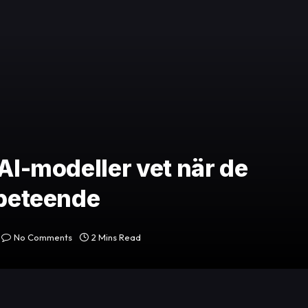
 AI-modeller vet när de
 beteende
No Comments
2 Mins Read